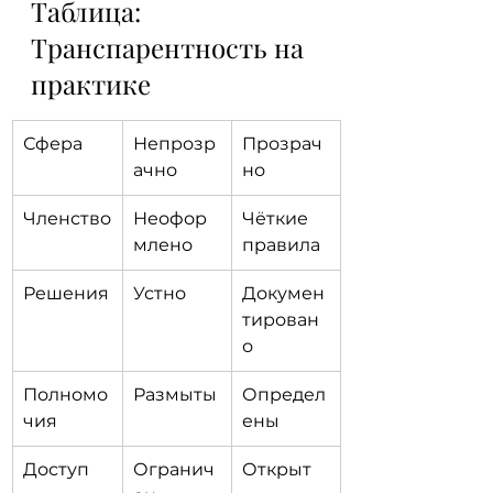
Таблица: 
Транспарентность на 
практике
Сфера
Непрозр
Прозрач
ачно
но
Членство
Неофор
Чёткие 
млено
правила
Решения
Устно
Докумен
тирован
о
Полномо
Размыты
Определ
чия
ены
Доступ
Огранич
Открыт