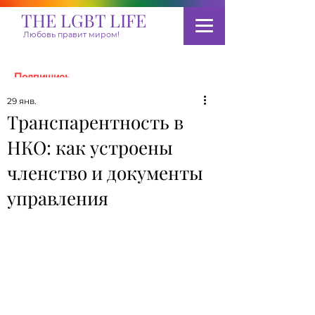
THE LGBT LIFE
Любовь правит миром!
Подпишись
29 янв.
Транспарентность в
Пожертвовать
НКО: как устроены
членство и документы
управления