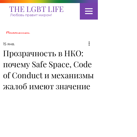
THE LGBT LIFE
Любовь правит миром!
Подпишись
15 янв.
Прозрачность в НКО:
Пожертвовать
почему Safe Space, Code
of Conduct и механизмы
жалоб имеют значение