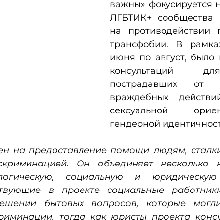
важны» фокусируется н
ЛГБТИК+ сообщества 
на противодействии 
трансфобии. В рамках
июня по август, было 
консультаций дл
пострадавших от 
враждебных действи
сексуальной орие
гендерной идентичност
ен на предоставление помощи людям, сталк
криминацией. Он объединяет несколько на
логическую, социальную и юридическую 
твующие в проекте социальные работники
ешении бытовых вопросов, которые могли 
риминации, тогда как юристы проекта консу