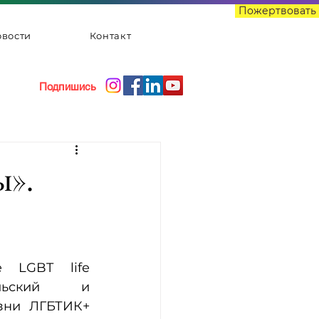
Пожертвовать
вости
Контакт
Подпишись
ы».
 LGBT life 
тельский и 
зни ЛГБТИК+ 