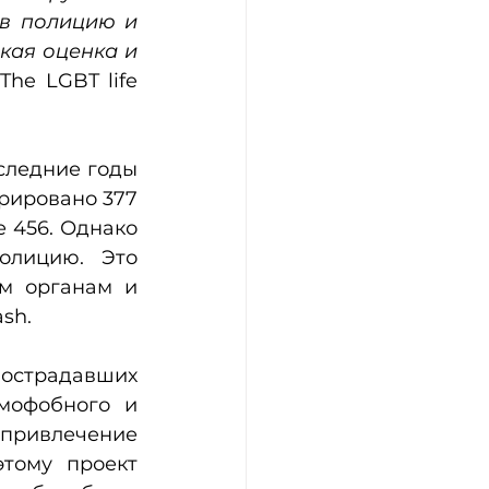
в полицию и 
кая оценка и 
he LGBT life 
следние годы 
рировано 377 
 456. Однако 
лицию. Это 
м органам и 
sh.
острадавших 
мофобного и 
 привлечение 
тому проект 