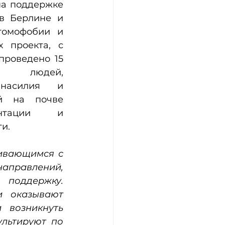
а поддержке 
в Берлине и 
гомофобии и 
 проекта, с 
проведено 15 
я людей, 
насилия и 
й на почве 
нтации и 
и.
ивающимся с 
правлений, 
поддержку. 
 оказывают 
возникнуть 
льтируют по 