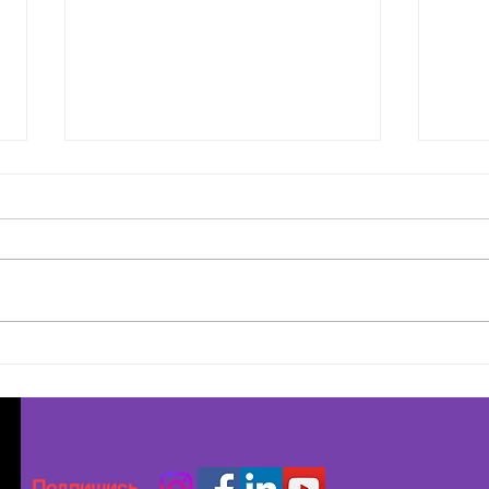
Безопасные офлайн-
Подг
мероприятия: основы
прав
безопасности для ЛГБТИК+
подд
тран
Подпишись