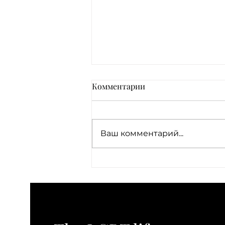
Комментарии
Ваш комментарий...
Документирование и сбор
доказательств без
ретравматизации:
руководство по этичной
фиксации информации