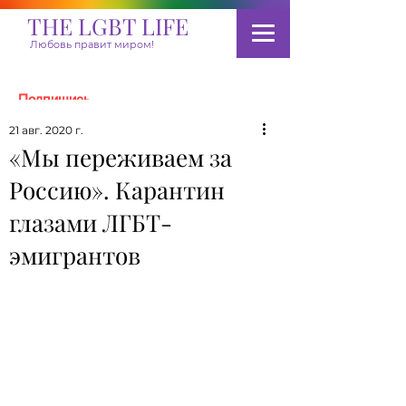
THE LGBT LIFE
Любовь правит миром!
Подпишись
21 авг. 2020 г.
«Мы переживаем за
Пожертвовать
Россию». Карантин
глазами ЛГБТ-
эмигрантов