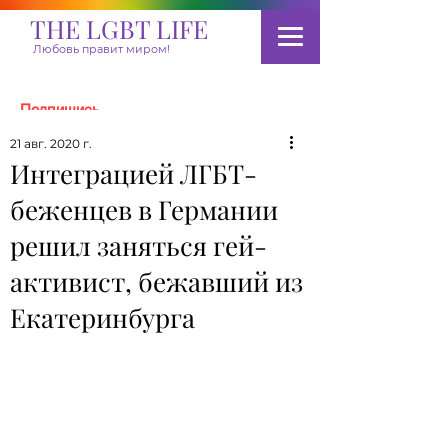
THE LGBT LIFE
Любовь правит миром!
Подпишись
21 авг. 2020 г.
Интеграцией ЛГБТ-
Пожертвовать
беженцев в Германии
решил заняться гей-
активист, бежавший из
Екатеринбурга