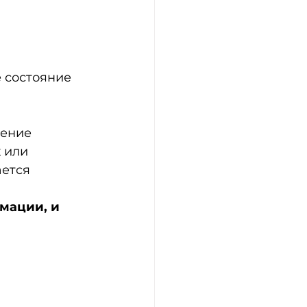
 состояние 
ение 
 или 
ется 
мации, и 