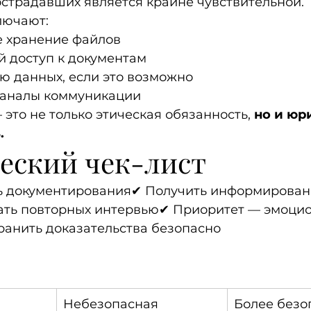
страдавших является крайне чувствительной.
лючают:
 хранение файлов
 доступ к документам
 данных, если это возможно
каналы коммуникации
это не только этическая обязанность, 
но и юр
.
еский чек-лист
ь документирования✔ Получить информирован
ать повторных интервью✔ Приоритет — эмоцио
ранить доказательства безопасно
Небезопасная 
Более безо