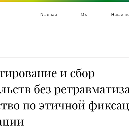
Главная
Мы
Наши но
тирование и сбор
льств без ретравматиз
ство по этичной фикса
ации