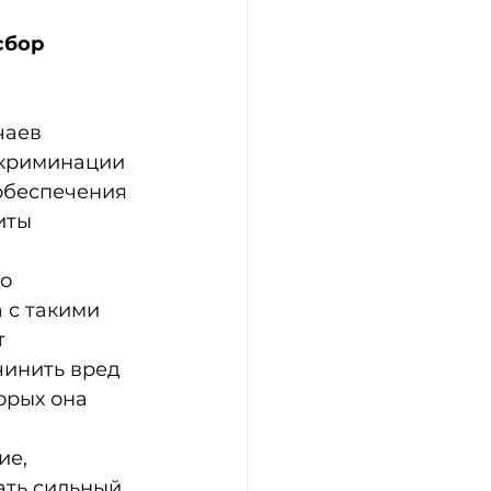
сбор 
чаев 
скриминации 
обеспечения 
иты 
о 
 с такими 
 
инить вред 
орых она 
е, 
ть сильный 