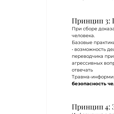
Принцип 3: 
При сборе доказ
человека.
Базовые практик
• возможность д
переводчика при
агрессивных вопр
отвечать
Травма-информи
безопасность че
Принцип 4: