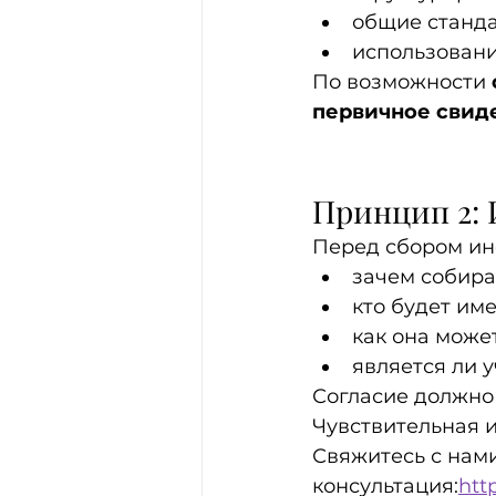
общие станд
использовани
По возможности 
первичное свид
Принцип 2:
Перед сбором и
зачем собир
кто будет име
как она може
является ли 
Согласие должно
Чувствительная 
Свяжитесь с нами
консультация:
htt