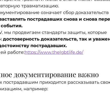
повторную травматизацию.
окументирование означает сбор доказательств 
аставлять пострадавших снова и снова пер
 события.
e.V. мы продвигаем стандарты защиты, которые 
к 
достоверность доказательств, так и уважен
достоинству пострадавших.
ей работе:
https://www.thelgbtlife.de/
чное документирование важно
ях пострадавшим приходится рассказывать сво
низациям, например: