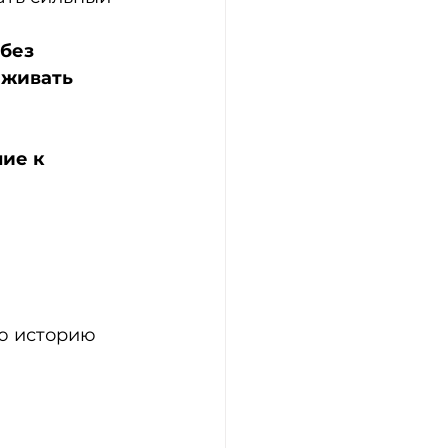
без 
еживать 
ие к 
ю историю 