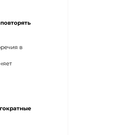
 
повторять 
речия в 
няет 
гократные 