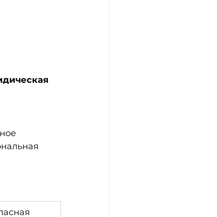
идическая 
ное 
нальная 
пасная 