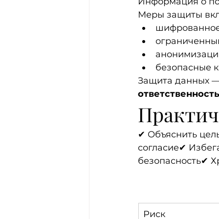
Информация о по
Меры защиты вк
шифрованное
ограниченный
анонимизацию
безопасные 
Защита данных — 
ответственность
Практич
✔ Объяснить цел
согласие✔ Избег
безопасность✔ Х
Риск