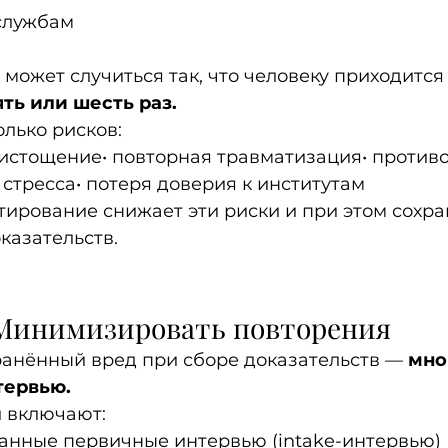
службам
может случиться так, что человеку приходится
ть или шесть раз.
олько рисков:
истощение• повторная травматизация• противо
 стресса• потеря доверия к институтам
ирование снижает эти риски и при этом сохра
казательств.
 Минимизировать повторения
анённый вред при сборе доказательств — 
мно
тервью.
 включают:
анные первичные интервью (intake-интервью)