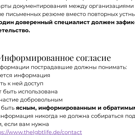
арты документирования между организациями
е письменных резюме вместо повторных устны
один доверенный специалист должен зафик
етельство.
 Информированное согласие
нформации пострадавшие должны понимать:
ается информация
ть к ней доступ
т быть использована
участие добровольным
 быть 
ясным, информированным и обратимы
информация никогда не должна собираться под
, если вам нужна 
ps://www.thelgbtlife.de/contact