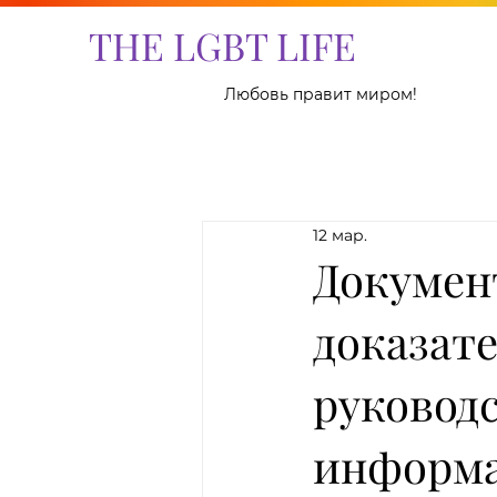
THE LGBT LIFE
Любовь правит миром!
12 мар.
Докумен
доказате
руковод
информ