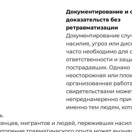
Документирование и 
доказательств без 
ретравматизации
Документирование слу
насилия, угроз или ди
часто необходимо для 
ответственности и защ
пострадавших. Однако 
неосторожная или плох
организованная работа
свидетельствами может
непреднамеренно прич
именно тем людям, кот
ь.
енцев, мигрантов и людей, переживших насили
вторение травматического опыта может вызыва