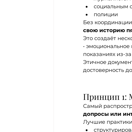
социальным 
полиции
Без координации 
свою историю пя
Это создаёт неск
• эмоциональное 
показаниях из-за
Этичное документ
достоверность до
Принцип 1:
Самый распростр
допросы или ин
Лучшие практики
структуриров