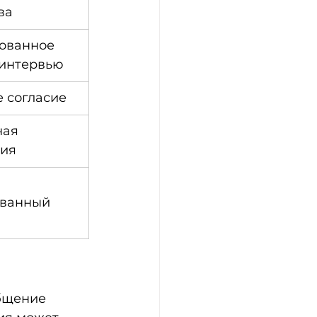
ва
ованное 
 интервью
 согласие
ая 
ция
ванный 
бщение 