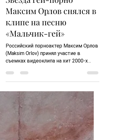
Звезда гей-порно
Максим Орлов снялся в
клипе на песню
«Мальчик-гей»
Российский порноактер Максим Орлов
(Maksim Orlov) принял участие в
съемках видеоклипа на хит 2000-х
&quot;Мальчик-гей&quot;. Выход
видео...