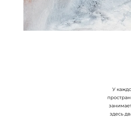
У каждо
пространс
занимает
здесь дв