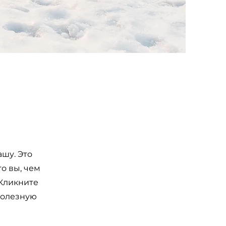
ашу. Это
о вы, чем
 Кликните
 полезную