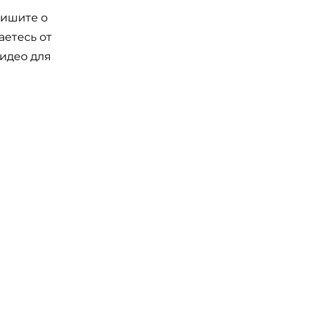
пишите о
аетесь от
видео для