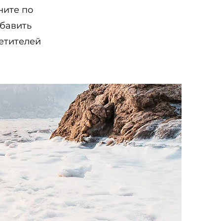
ните по
обавить
етителей